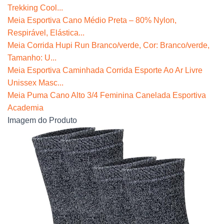
Trekking Cool...
Meia Esportiva Cano Médio Preta – 80% Nylon,
Respirável, Elástica...
Meia Corrida Hupi Run Branco/verde, Cor: Branco/verde,
Tamanho: U...
Meia Esportiva Caminhada Corrida Esporte Ao Ar Livre
Unissex Masc...
Meia Puma Cano Alto 3/4 Feminina Canelada Esportiva
Academia
Imagem do Produto