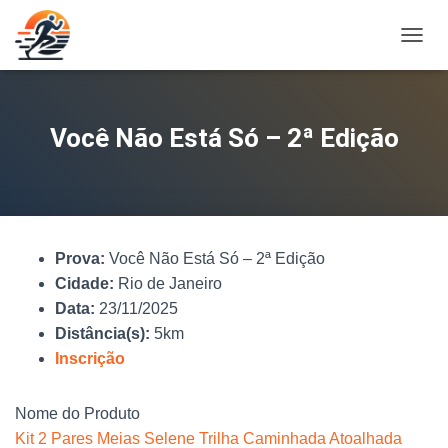
A
L
T
E
R
Você Não Está Só – 2ª Edição
N
A
R
N
A
V
Prova:
Você Não Está Só – 2ª Edição
E
G
Cidade:
Rio de Janeiro
A
Data:
23/11/2025
Ç
Distância(s):
5km
Ã
O
Inscrição
Nome do Produto
Kit 2 Pares Meias Selene Trilha Caminhada Atoalhada