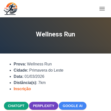
A
L
T
E
R
Wellness Run
N
A
R
N
A
V
Prova:
Wellness Run
E
G
Cidade:
Primavera do Leste
A
Data:
01/03/2026
Ç
Distância(s):
7km
Ã
O
Inscrição
CHATGPT
PERPLEXITY
GOOGLE AI