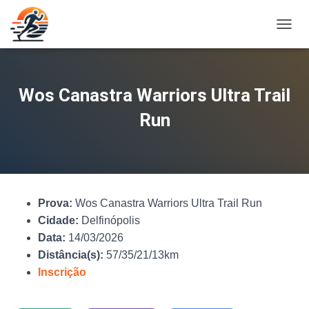
A
L
T
E
R
Wos Canastra Warriors Ultra Trail
N
A
Run
R
N
A
V
E
G
Prova:
Wos Canastra Warriors Ultra Trail Run
A
Ç
Cidade:
Delfinópolis
Ã
Data:
14/03/2026
O
Distância(s):
57/35/21/13km
Inscrição