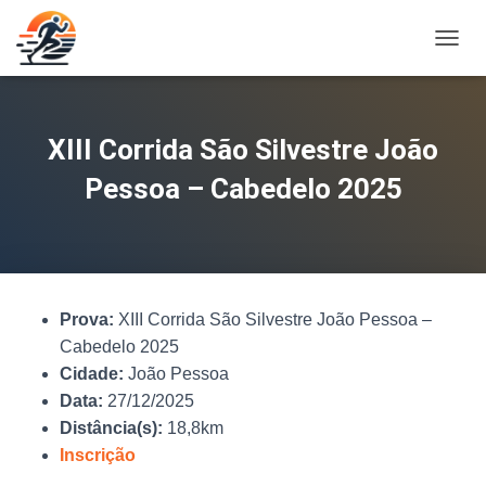
A
L
T
E
R
XIII Corrida São Silvestre João
N
A
Pessoa – Cabedelo 2025
R
N
A
V
E
G
Prova:
XIII Corrida São Silvestre João Pessoa –
A
Ç
Cabedelo 2025
Ã
Cidade:
João Pessoa
O
Data:
27/12/2025
Distância(s):
18,8km
Inscrição