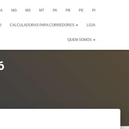
A
MG
MS
MT
PA
PB
PE
PI
O
CALCULADORAS PARA CORREDORES
LOJA
QUEM SOMOS
6