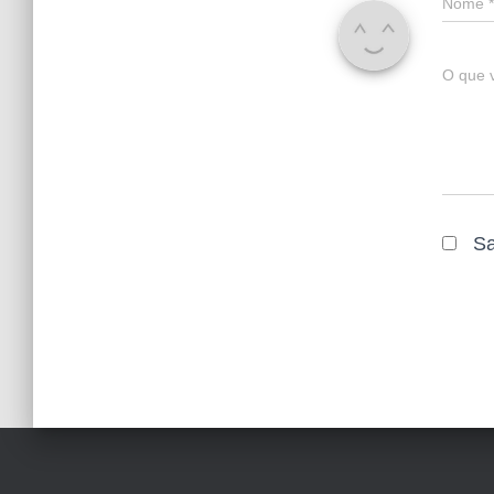
Nome
*
O que 
Sa