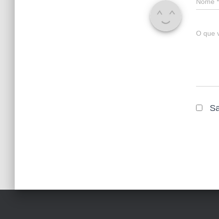
Nome
*
O que 
Sa