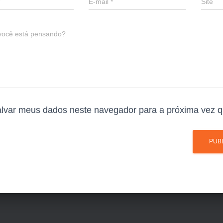
E-mail
*
Site
você está pensando?
lvar meus dados neste navegador para a próxima vez q