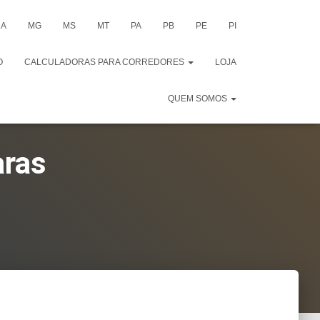
A
MG
MS
MT
PA
PB
PE
PI
O
CALCULADORAS PARA CORREDORES
LOJA
QUEM SOMOS
aras