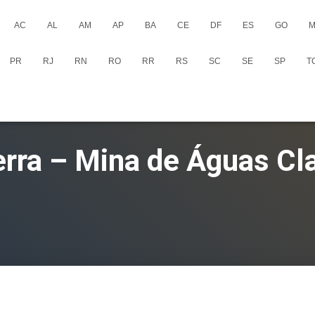
AC
AL
AM
AP
BA
CE
DF
ES
GO
M
PR
RJ
RN
RO
RR
RS
SC
SE
SP
T
rra – Mina de Águas Cl