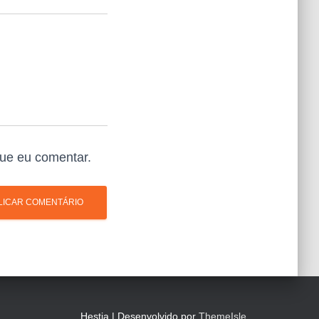
ue eu comentar.
Hestia | Desenvolvido por
ThemeIsle