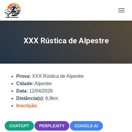
A
L
T
E
R
XXX Rústica de Alpestre
N
A
R
N
A
V
Prova:
XXX Rústica de Alpestre
E
G
Cidade:
Alpestre
A
Data:
12/04/2026
Ç
Distância(s):
6,9km
Ã
O
Inscrição
CHATGPT
PERPLEXITY
GOOGLE AI